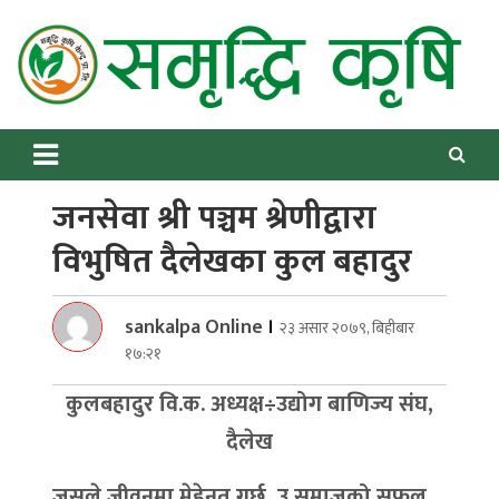
Skip
to
content
Samriddhikrishi
Online News Portal
जनसेवा श्री पञ्चम श्रेणीद्वारा
विभुषित दैलेखका कुल बहादुर
sankalpa Online
।
२३ असार २०७९, बिहीबार
१७:२१
कुलबहादुर वि.क. अध्यक्ष÷उद्योग बाणिज्य संघ,
दैलेख
जसले जीवनमा मेहेनत गर्छ, उ समाजको सफल