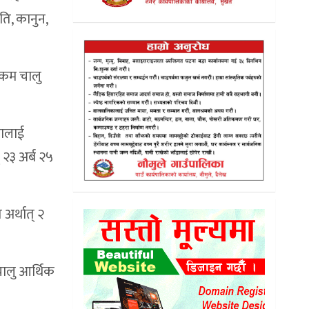
ि, कानुन,
रकम चालु
तालाई
 २३ अर्ब २५
अर्थात् २
चालु आर्थिक