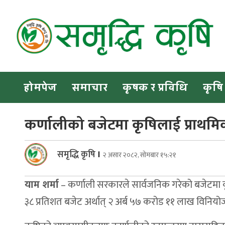
Skip
to
content
Samriddhikrishi
Online News Portal
होमपेज
समाचार
कृषक र प्रविधि
कृषि
कर्णालीको बजेटमा कृषिलाई प्राथम
समृद्धि कृषि
।
२ असार २०८२, सोमबार १५:२१
याम शर्मा
– कर्णाली सरकारले सार्वजनिक गरेको बजेटमा कृष
३८ प्रतिशत बजेट अर्थात् २ अर्ब ५७ करोड ११ लाख विनिय