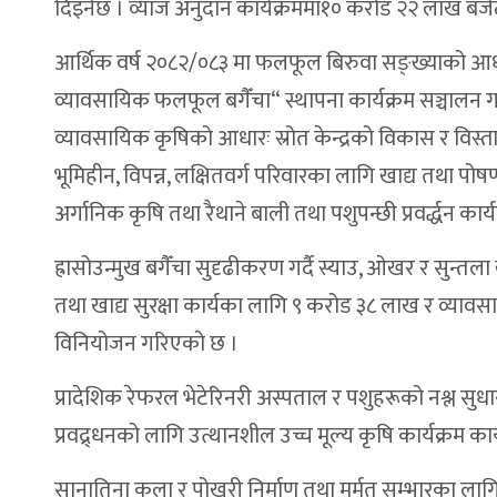
दिइनेछ । व्याज अनुदान कार्यक्रममा१० करोड २२ लाख बजे
आर्थिक वर्ष २०८२/०८३ मा फलफूल बिरुवा सङ्ख्याको आधार
व्यावसायिक फलफूल बगैँचा“ स्थापना कार्यक्रम सञ्चालन ग
व्यावसायिक कृषिको आधारः स्रोत केन्द्रको विकास र विस्
भूमिहीन, विपन्न, लक्षितवर्ग परिवारका लागि खाद्य तथा पोषण
अर्गानिक कृषि तथा रैथाने बाली तथा पशुपन्छी प्रवर्द्धन 
ह्रासोउन्मुख बगैँचा सुदृढीकरण गर्दै स्याउ, ओखर र सुन्तला 
तथा खाद्य सुरक्षा कार्यका लागि ९ करोड ३८ लाख र व्या
विनियोजन गरिएको छ ।
प्रादेशिक रेफरल भेटेरिनरी अस्पताल र पशुहरूको नश्ल सुधारम
प्रवद्र्धनको लागि उत्थानशील उच्च मूल्य कृषि कार्यक्रम 
सानातिना कुला र पोखरी निर्माण तथा मर्मत सम्भारका लाग