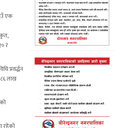
ाउँ एक
कृत,
१० र
ि प्रवर्द्धन
ड ८६ लाख
रको
ा रहेको