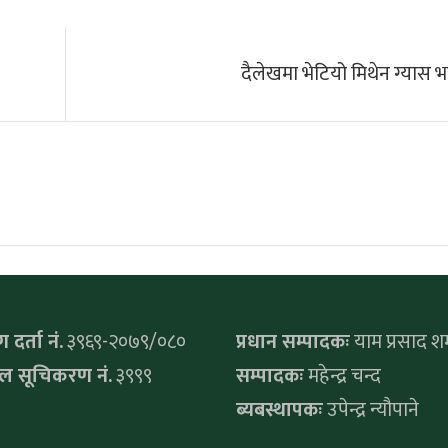
दैलेखमा भेटियो मिथेन ग्यास भ
दर्ता नं.
३९६९-२०७९/०८०
प्रधान सम्पादकः
याम प्रसाद शर्
सिल सूचिकरण नं.
३९९९
सम्पादकः
महेन्द्र चन्द
ब्यबस्थापकः
उपेन्द्र न्यौपाने